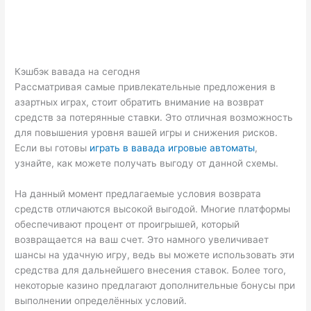
Кэшбэк вавада на сегодня
Рассматривая самые привлекательные предложения в
азартных играх, стоит обратить внимание на возврат
средств за потерянные ставки. Это отличная возможность
для повышения уровня вашей игры и снижения рисков.
Если вы готовы
играть в вавада игровые автоматы
,
узнайте, как можете получать выгоду от данной схемы.
На данный момент предлагаемые условия возврата
средств отличаются высокой выгодой. Многие платформы
обеспечивают процент от проигрышей, который
возвращается на ваш счет. Это намного увеличивает
шансы на удачную игру, ведь вы можете использовать эти
средства для дальнейшего внесения ставок. Более того,
некоторые казино предлагают дополнительные бонусы при
выполнении определённых условий.