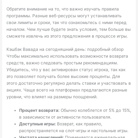
Обратите внимание на то, что важно изучать правила
программы. Разные веб-ресурсы могут устанавливать
свои лимиты и сроки, так что ознакомьтесь с ними перед
началом. Чем лучше будете знать условия, тем больше вы
сможете извлечь из этого предложения в процессе игры.
Кэшбэк Вавада на сегодняшний день: подробный обзор
Чтобы максимально использовать возможности возврата
средств, важно следовать простым рекомендациям.
Убедитесь, что у вас активирован статус игрока, так как
это позволяет получать более высокие проценты. Для
этого достаточно регулярно делать ставки и участвовать в
акциях. Чаще всего на платформах предлагаются разные
уровни, что влияет на размеры поощрений.
Процент возврата:
Обычно колеблется от 5% до 15%,
в зависимости от активности пользователя.
Доступные игры:
Возврат, как правило,
распространяется на слот-игры и настольные игры.
Частота начислений:
Применяется еженедельная