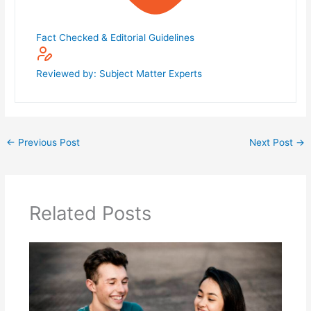
Fact Checked & Editorial Guidelines
Reviewed by: Subject Matter Experts
←
Previous Post
Next Post
→
Related Posts