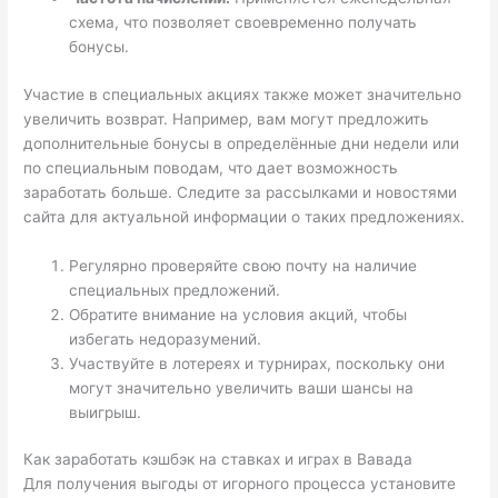
схема, что позволяет своевременно получать
бонусы.
Участие в специальных акциях также может значительно
увеличить возврат. Например, вам могут предложить
дополнительные бонусы в определённые дни недели или
по специальным поводам, что дает возможность
заработать больше. Следите за рассылками и новостями
сайта для актуальной информации о таких предложениях.
Регулярно проверяйте свою почту на наличие
специальных предложений.
Обратите внимание на условия акций, чтобы
избегать недоразумений.
Участвуйте в лотереях и турнирах, поскольку они
могут значительно увеличить ваши шансы на
выигрыш.
Как заработать кэшбэк на ставках и играх в Вавада
Для получения выгоды от игорного процесса установите