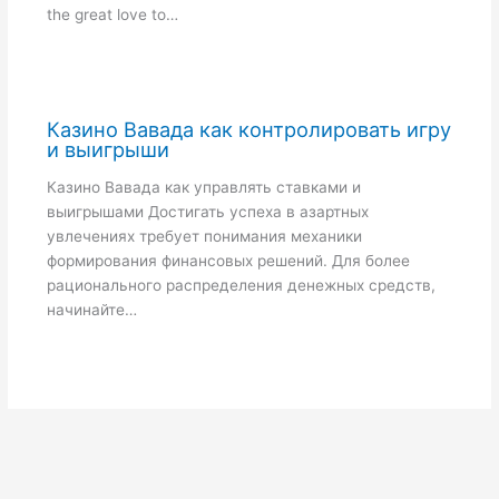
the great love to…
Казино Вавада как контролировать игру
и выигрыши
Казино Вавада как управлять ставками и
выигрышами Достигать успеха в азартных
увлечениях требует понимания механики
формирования финансовых решений. Для более
рационального распределения денежных средств,
начинайте…